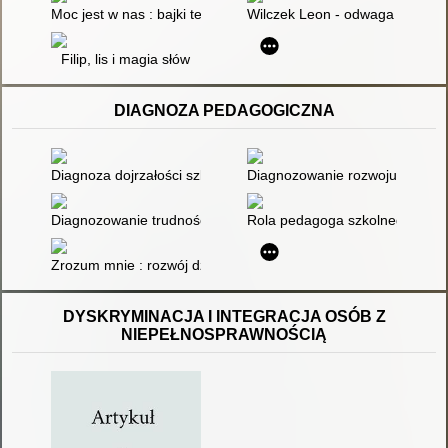
Moc jest w nas : bajki terapeutyczne dla dzieci i ich rodziców
Wilczek Leon - odwaga i uważn
Filip, lis i magia słów
DIAGNOZA PEDAGOGICZNA
Diagnoza dojrzałości szkolnej : karty pracy : roczne przygoto
Diagnozowanie rozwoju małego 
Diagnozowanie trudności w czytaniu i pisaniu
Rola pedagoga szkolnego w sz
Zrozum mnie : rozwój dziecka w wieku od 5 do 10 lat : przewodn
DYSKRYMINACJA I INTEGRACJA OSÓB Z
NIEPEŁNOSPRAWNOŚCIĄ