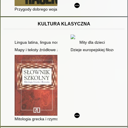
Przygody dobrego wojaka Szwejka podczas wojny światowej. 
KULTURA KLASYCZNA
Lingua latina, lingua nostra : program nauczania języka łaci
Mity dla dzieci
Mapy i teksty źródłowe z ćwiczeniami : dla gimnazjum : staroż
Dzieje europejskiej filozofii klas
Mitologia grecka i rzymska