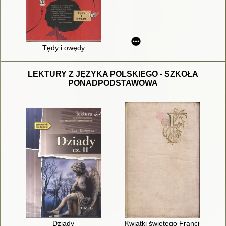
Tędy i owędy
LEKTURY Z JĘZYKA POLSKIEGO - SZKOŁA
PONADPODSTAWOWA
Dziady
Kwiatki świętego Franciszka z 