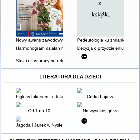
Nowy awans zawodowy
Pedeutologia ku zmianie zawod
Harmonogram działań nauczyciela i dyrektora w procedurze
Decyzja o przydzieleniu mentor
Staż i czas pracy po reformie awansu zawodowego
LITERATURA DLA DZIECI
Figle w fokarium : o fokach na Helu
Córka bajarza
Od 1 do 10
Na wysokiej górze
Jagoda i Janek w Nysie i Opolu