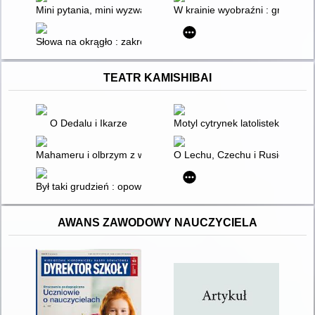
Mini pytania, mini wyzwania : gra pdychoedukacyjna : dodatek
W krainie wyobraźni : gra na s
Słowa na okrągło : zakręcona gra słowna dla całej rodziny
TEATR KAMISHIBAI
O Dedalu i Ikarze
Motyl cytrynek latolistek
Mahameru i olbrzym z wyspy wulkanów
O Lechu, Czechu i Rusie i pows
Był taki grudzień : opowieść o powstaniu wielkopolskim
AWANS ZAWODOWY NAUCZYCIELA