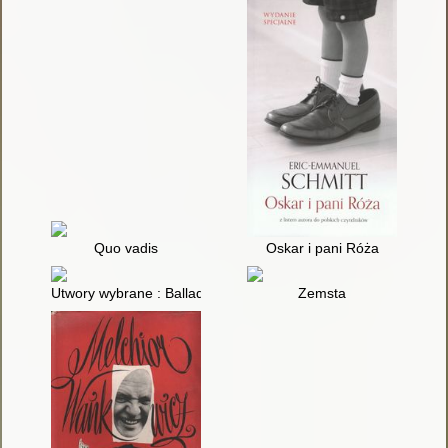
Quo vadis
Oskar i pani Róża
Utwory wybrane : Balladyna ; Lilla Weneda ; Mazepa
Zemsta