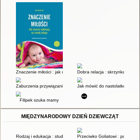
Znaczenie miłości : jak uczucia wpływają na rozwój mózgu
Dobra relacja : skrzynka z narz
Zaburzenia przywiązania u dzieci i młodzieży : poradnik dla 
Jak mówić do nastolatków żeby 
Filipek szuka mamy
MIĘDZYNARODOWY DZIEŃ DZIEWCZĄT
Rodzaj i edukacja : studium fenomenograficzne z zastosowanie
Przeciwko Goliatowi : poradnik