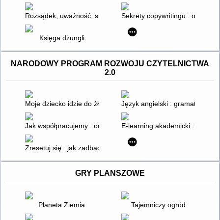
Rozsądek, uważność, siła, życzliwość, odwaga : scenariusze z
Sekrety copywritingu : o mocy 
Księga dżungli
NARODOWY PROGRAM ROZWOJU CZYTELNICTWA
2.0
Moje dziecko idzie do żłobka
Język angielski : gramatyczne d
Jak współpracujemy : od samolubnych genów do istot społecz
E-learning akademicki : persp
Zresetuj się : jak zadbać o swój mózg w świecie ekranów
GRY PLANSZOWE
Planeta Ziemia
Tajemniczy ogród