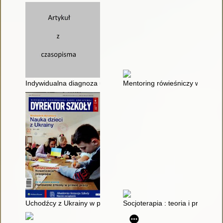
Indywidualna diagnoza ucznia cudzoziemskiego
Mentoring rówieśniczy w szkole
Uchodźcy z Ukrainy w polskich klasach
Socjoterapia : teoria i praktyka.