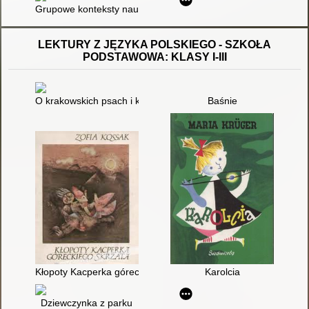
Grupowe konteksty nauczcielskiej tożsamości
LEKTURY Z JĘZYKA POLSKIEGO - SZKOŁA
PODSTAWOWA: KLASY I-III
O krakowskich psach i kleparskich kotach : polskie miasta w ba
Baśnie
Kłopoty Kacperka góreckiego skrzata : baśń
Karolcia
Dziewczynka z parku