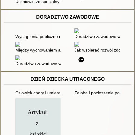
Uczniowie ze specjalnymi potrzebami edukacyjnymi : pomoc 
DORADZTWO ZAWODOWE
Wystąpienia publiczne i prezentowanie danych
Doradztwo zawodowe w gimnazj
Między wychowaniem a karierą zawodową
Jak wspierać rozwój zdolności 
Doradztwo zawodowe w gimnazjum i szkole ponadgimnazjalne
DZIEŃ DZIECKA UTRACONEGO
Człowiek chory i umierający : możliwości wsparcia i formy pom
Żałoba i pocieszenie po śmierci