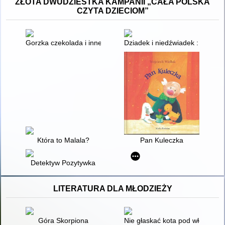
ZŁOTA DWUDZIESTKA KAMPANII „CAŁA POLSKA
CZYTA DZIECIOM”
Gorzka czekolada i inne opowiadania o ważnych sprawach
Dziadek i niedźwiadek : histori
Która to Malala?
Pan Kuleczka
Detektyw Pozytywka
LITERATURA DLA MŁODZIEŻY
Góra Skorpiona
Nie głaskać kota pod włos