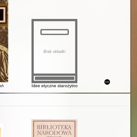
Brak okładki
eń
Idee etyczne starożytności i średniowiecza : podręcznik 