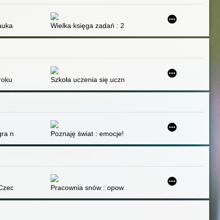
nauka, która wrze, bulgocze i wybucha
Wielka księga zadań : 292 ćwiczenia językowe : pytani
tualną : zima
nych zastosowań
roku : materiały dla II etapu nauczania uczniów z niepełnosprawnością
Szkoła uczenia się uczniów : edukacja XXI wieku
i społecznych
 gra na spostrzegawczość
Poznaję świat : emocje!
Czechu i Rusie
Pracownia snów : opowieść o Marii Anto