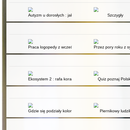
Autyzm u dorosłych : jak działa mózg
Szczygły
Praca logopedy z wcześniakami i noworodkami na oddzia
Przez pory roku z s
Ekosystem 2 : rafa koralowa
Quiz poznaj Pols
Gdzie się podziały kolory?
Piernikowy ludzi