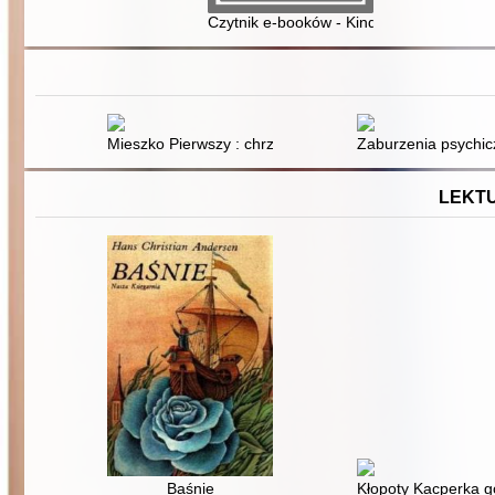
Czytnik e-booków - Kindle Paperwhite K
Mieszko Pierwszy : chrzest i początki Polski
Zaburzenia psychicz
LEKTU
Baśnie
Kłopoty Kacperka g