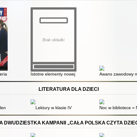
Brak okładki
e problemowe
eria oceny
Istotne elementy nowej procedury awansu zawodowego 
Awans zawodowy na
LITERATURA DLA DZIECI
len
Lektury w klasie IV
Noc w bibliotece = N
A DWUDZIESTKA KAMPANII „CAŁA POLSKA CZYTA DZIE