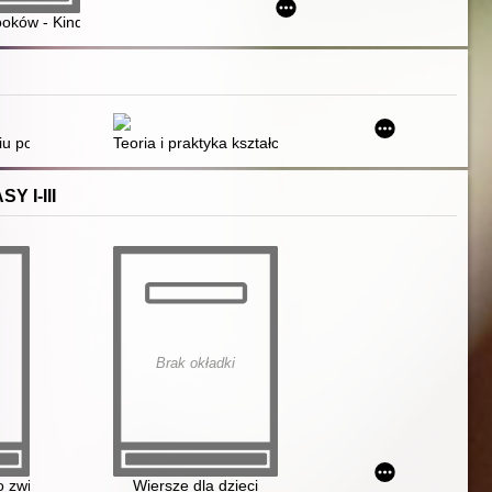
ooków - Kindle paperwhite 10
iu poznawczym : teoria badania i terapia
Teoria i praktyka kształcenia integracyjnego osób z 
 I-III
Brak okładki
go zwierzęta
Wiersze dla dzieci