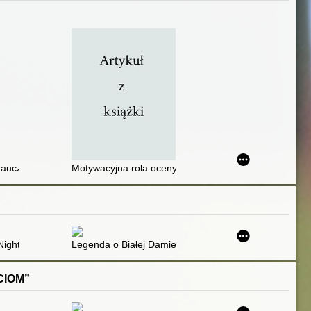
- od rozpoczęcia aż do postępowania kwalifikacyjnego
uczyciela i dyrektora : nowe zasady
Motywacyjna rola oceny pracy nauczyciela i jej wpływ
ight in the Library = Nachts in der Bibliothek = Noche en la biblioteca =
Legenda o Białej Damie = The legend of the White L
CIOM”