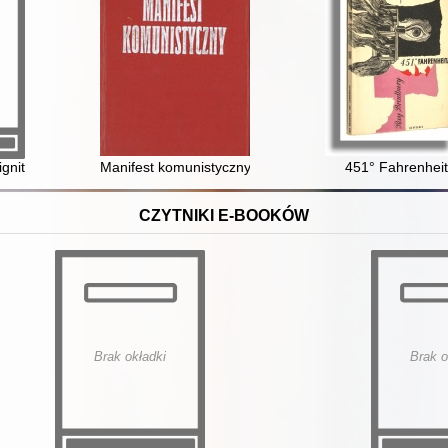
ignitate = Mowa o godności człowieka
Manifest komunistyczny
451° Fahrenhei
CZYTNIKI E-BOOKÓW
Brak okładki
Brak o