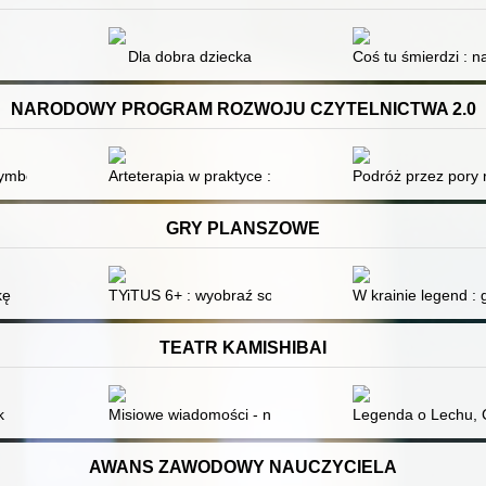
Dla dobra dziecka
Coś tu śmierdzi : 
NARODOWY PROGRAM ROZWOJU CZYTELNICTWA 2.0
le neonatologii : diagnoza, terapia, wsparcie
ymbolami MÓWik : materiały dla uczniów z niepełnosprawnością intelek
Arteterapia w praktyce : od teorii do interdyscyplinar
Podróż przez pory 
GRY PLANSZOWE
kę
TYiTUS 6+ : wyobraź sobie, że... : trening umiejętnośc
W krainie legend :
TEATR KAMISHIBAI
k
Misiowe wiadomości - niedźwiedź brunatny
Legenda o Lechu, 
AWANS ZAWODOWY NAUCZYCIELA