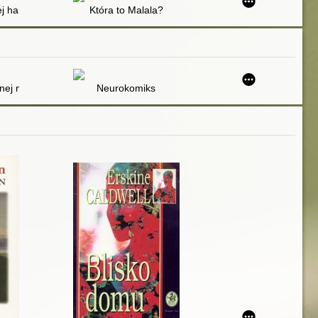
j harfy
Która to Malala?
nej nastolatki. 2
Neurokomiks