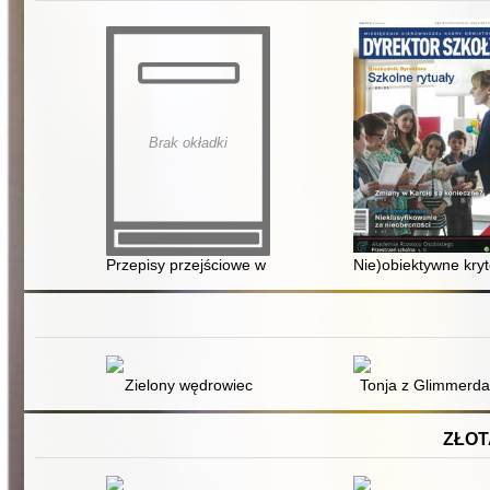
Brak okładki
Przepisy przejściowe w awansie zawodowym : sytuacj
Nie)obiektywne kryt
Zielony wędrowiec
Tonja z Glimmerda
ZŁOT