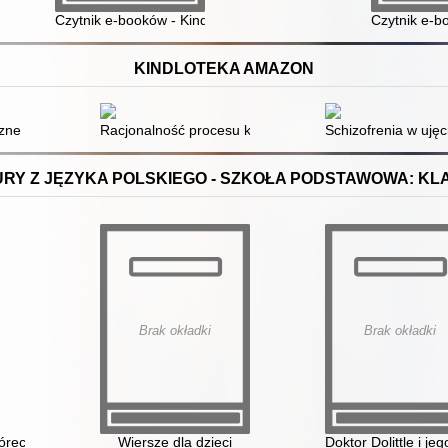
Czytnik e-booków - Kindle Touch 2014
Czytnik e-b
KINDLOTEKA AMAZON
ne w ciąży i połogu
Racjonalność procesu kształcenia. T. 1,
Schizofrenia w ujęc
RY Z JĘZYKA POLSKIEGO - SZKOŁA PODSTAWOWA: KLASY
Brak okładki
Brak okładki
óreckiego skrzata : baśń
Wiersze dla dzieci
Doktor Dolittle i je