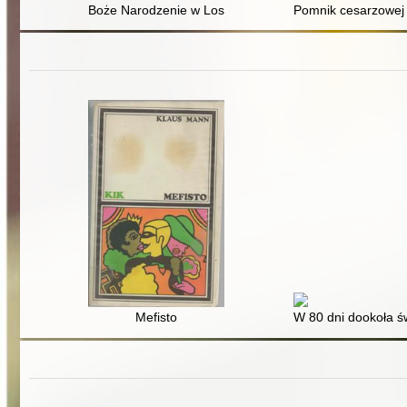
Boże Narodzenie w Lost River
Pomnik cesarzowej A
Mefisto
W 80 dni dookoła ś