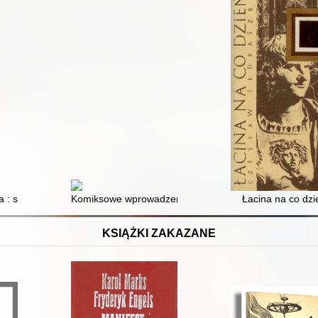
 : starożytność
Komiksowe wprowadzenie do filozofii
Łacina na co dzi
KSIĄŻKI ZAKAZANE