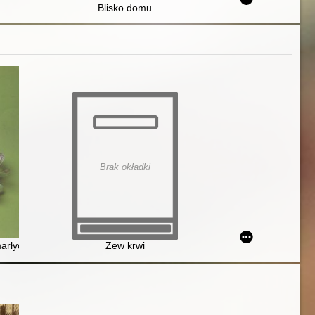
Blisko domu
Brak okładki
arłych Poetów
Zew krwi