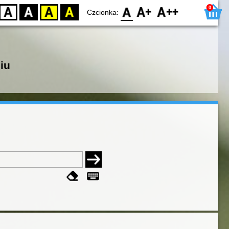
0
D
BW
YB
BY
F0
F1
F2
Czcionka:
iu