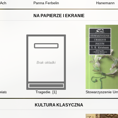
chai. T. 2
Panna Ferbelin
Hanemann
NA PAPIERZE I EKRANIE
Brak okładki
wiata
Tragedie. [1]
Stowarzyszenie Um
KULTURA KLASYCZNA