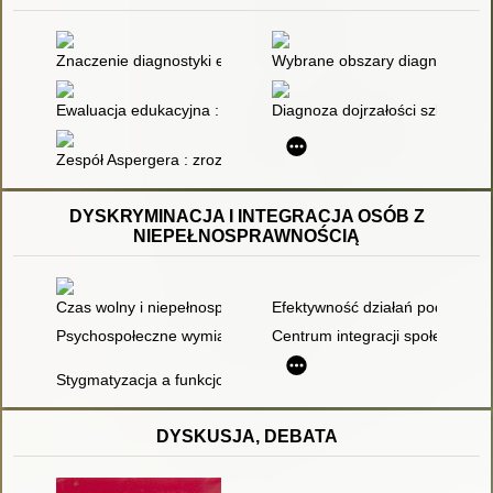
Znaczenie diagnostyki edukacyjnej dla procesu kształcenia
Wybrane obszary diagnozy, profi
Ewaluacja edukacyjna : społeczne światy ewaluatorów
Diagnoza dojrzałości szkolnej :
Zespół Aspergera : zrozumieć, aby uzdrowić
DYSKRYMINACJA I INTEGRACJA OSÓB Z
NIEPEŁNOSPRAWNOŚCIĄ
Czas wolny i niepełnosprawność
Efektywność działań podejmowa
Psychospołeczne wymiary deficytów w obszarze kondycji egzyst
Centrum integracji społecznej j
Stygmatyzacja a funkcjonowanie społeczne i niepełnosprawno
DYSKUSJA, DEBATA