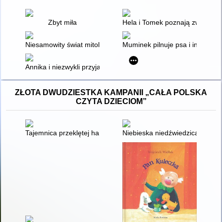
Zbyt miła
Hela i Tomek poznają zwierzęta 
Niesamowity świat mitologii
Muminek pilnuje psa i inne opo
Annika i niezwykli przyjaciele
ZŁOTA DWUDZIESTKA KAMPANII „CAŁA POLSKA
CZYTA DZIECIOM”
Tajemnica przeklętej harfy
Niebieska niedźwiedzica