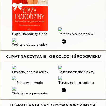
Ciąża i narodziny fundamentem przyszłości dziecka : zagadnien
Poradnictwo i terapia w żałobie
Wybrane obszary opieki : konteksty historyczne i współczesne 
KLIMAT NA CZYTANIE - O EKOLOGII I ŚRODOWISKU
Ekologia, energia odnawialna, ocieplenie klimatu, recykling
Bajki filozoficzne : jak żyć na Z
Z tatą w przyrodę
Turystyka i rekreacja na tere
Style życia w perspektywie zrównoważonego rozwoju
LITERATURA DLA RODZICÓW ADOPCYJNYCH,