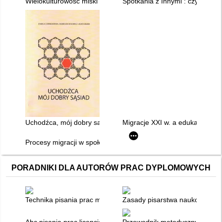
Wielokulturowość miski kuskusu : o przejawach edukacji między
Spotkania z Innymi : czytanki d
Uchodźca, mój dobry sąsiad
Migracje XXI w. a edukacja : w
Procesy migracji w społeczeństwie otwartym : perspektywa edu
PORADNIKI DLA AUTORÓW PRAC DYPLOMOWYCH
Technika pisania prac magisterskich i licencjackich
Zasady pisarstwa naukowego dla
Abc pisania prac licencjackich i magisterskich
Przewodnik metodyczny pisani