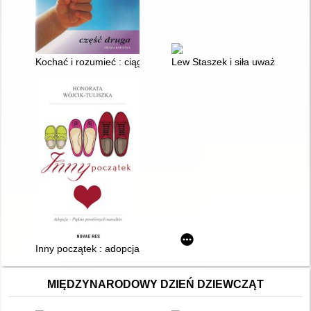
Kochać i rozumieć : ciąg dalszy
Lew Staszek i siła uważności
Inny początek : adopcja : piękno powtórnych narodzin
MIĘDZYNARODOWY DZIEŃ DZIEWCZĄT