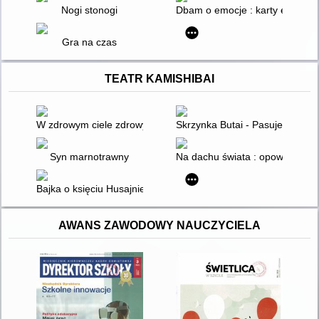
Nogi stonogi
Dbam o emocje : karty edukacy
Gra na czas
TEATR KAMISHIBAI
W zdrowym ciele zdrowy duch = In a healthy body - a healthy 
Skrzynka Butai - Pasuje do kar
Syn marnotrawny
Na dachu świata : opowieść o J
Bajka o księciu Husajnie i latającym dywanie
AWANS ZAWODOWY NAUCZYCIELA