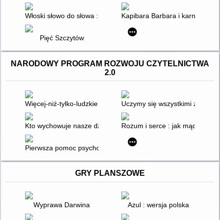
Włoski słowo do słowa : dla średnio zaawansowanych B1
Kapibara Barbara i karnawał
Pięć Szczytów
NARODOWY PROGRAM ROZWOJU CZYTELNICTWA
2.0
Więcej-niż-tylko-ludzkie lekcje języka polskiego : edukacja po
Uczymy się wszystkimi zmysłam
Kto wychowuje nasze dzieci? : Big Tech, big business a życie 
Rozum i serce : jak mądrzy rod
Pierwsza pomoc psychologiczna : jak wspierać osoby w kryzy
GRY PLANSZOWE
Wyprawa Darwina
Azul : wersja polska