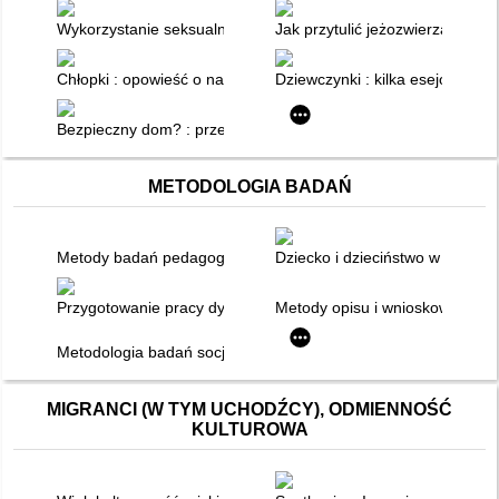
Wykorzystanie seksualne dziewcząt z niepełnosprawnością int
Jak przytulić jeżozwierza : pro
Chłopki : opowieść o naszych babkach
Dziewczynki : kilka esejów o st
Bezpieczny dom? : przemoc fizyczna i symboliczna wobec uc
METODOLOGIA BADAŃ
Metody badań pedagogicznych : w zarysie
Dziecko i dzieciństwo w badan
Przygotowanie pracy dyplomowej z pedagogiki : jak napisać d
Metody opisu i wnioskowania st
Metodologia badań socjologicznych. Cz. 2,
MIGRANCI (W TYM UCHODŹCY), ODMIENNOŚĆ
KULTUROWA