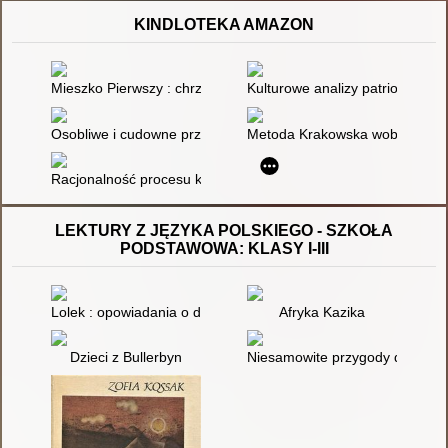
KINDLOTEKA AMAZON
Mieszko Pierwszy : chrzest i początki Polski
Kulturowe analizy patriotyzmu
Osobliwe i cudowne przypadki Avy Lavender
Metoda Krakowska wobec zaburze
Racjonalność procesu kształcenia. T. 2,
LEKTURY Z JĘZYKA POLSKIEGO - SZKOŁA
PODSTAWOWA: KLASY I-III
Lolek : opowiadania o dzieciństwie Karola Wojtyły
Afryka Kazika
Dzieci z Bullerbyn
Niesamowite przygody dziesięci