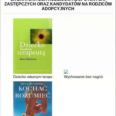
ZASTĘPCZYCH ORAZ KANDYDATÓW NA RODZICÓW
ADOPCYJNYCH
Dziecko własnym terapeutą : jak wspomagać strategie autotera
Wychowanie bez nagród i kar :