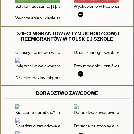
Sztuka nauczania. [1], podręcznik akademicki
Wychowanie w klasie szkolnej :
Wychowanie w klasie szkolnej : z zagadnień dynamiki grupowe
DZIECI MIGRANTÓW (W TYM UCHODŹCÓW) I
REEMIGRANTÓW W POLSKIEJ SZKOLE
Chińscy uczniowie w polskiej szkole
Dzieci z innego świata w szkole
Imigranci w województwie zachodniopomorskim : podręcznik dl
Przyjmowanie uczniów z Ukrain
Dziecko rodziny migracyjnej w środowisku szkolnym
DORADZTWO ZAWODOWE
Ku czemu doradzać? : o projektach biegu życia uczniów szkół
Doradztwo zawodowe w gimnazj
Doradztwo zawodowe w szkole ponadpodstawowej
Doradca zawodowy w polskiej sz