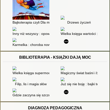
Bajkoterapia czyli Dla małych i dużych o tym, jak bajki mogą 
Drzewo życzeń
Inny niż wszyscy : opowiadanie o chłopcu, który chce wiedzieć,
Wielka księga wartości : opowia
Karmelka : choroba nowotworowa
BIBLIOTERAPIA - KSIĄŻKI DAJĄ MOC
Wielka księga supermocy
Magiczny świat baśni i bajek :
Filip, lis i magia słów
Już się nie boję : bajki terape
Gdzie zaczyna się szczęście
DIAGNOZA PEDAGOGICZNA