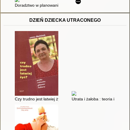
Doradztwo w planowaniu kariery : podstawy teoretyczne i przy
DZIEŃ DZIECKA UTRACONEGO
Czy trudno jest łatwiej żyć? : punkt widzenia głównie kobiecy
Utrata i żałoba : teoria i praktyk