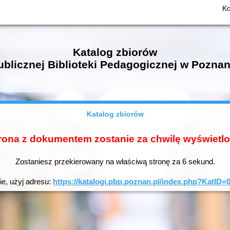
Ko
Katalog zbiorów
ublicznej Biblioteki Pedagogicznej w Poznan
Katalog zbiorów
rona z dokumentem zostanie za chwilę wyświetl
Zostaniesz przekierowany na właściwą stronę za
6
sekund.
ie, użyj adresu:
https://katalogi.pbp.poznan.pl/index.php?KatI