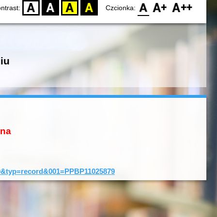
D
BW
YB
BY
F0
F1
F2
ntrast:
Czcionka:
iu
ona
D=0&typ=record&001=PPBP11025879