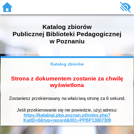
Katalog zbiorów
Publicznej Biblioteki Pedagogicznej
w Poznaniu
Katalog zbiorów
Strona z dokumentem zostanie za chwilę
wyświetlona
Zostaniesz przekierowany na właściwą stronę za
6
sekund.
Jeśli przekierowanie się nie powiedzie, użyj adresu:
https://katalogi.pbp.poznan.pl/index.php?
KatID=0&typ=record&001=PPBP13007309