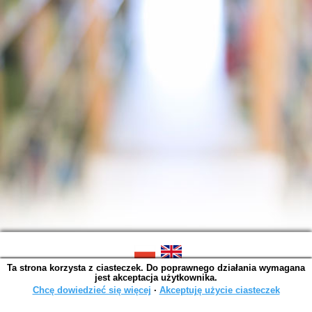
Ta strona korzysta z ciasteczek. Do poprawnego działania wymagana
SOWA OPAC v. 6.11.7 (2026-07-08)
jest akceptacja użytkownika.
Wygenerowano w 0,0042 s.
Chcę dowiedzieć się więcej
∙
Akceptuję użycie ciasteczek