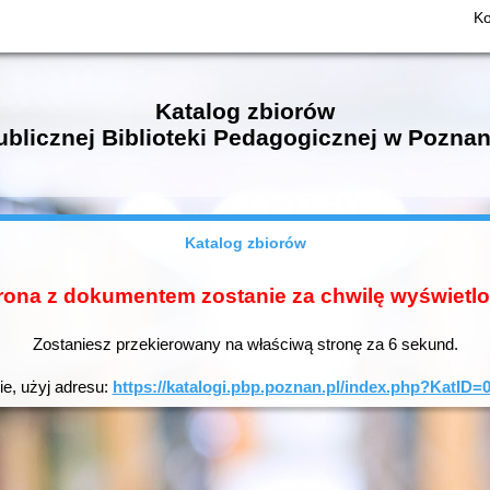
Ko
Katalog zbiorów
ublicznej Biblioteki Pedagogicznej w Poznan
Katalog zbiorów
rona z dokumentem zostanie za chwilę wyświetl
Zostaniesz przekierowany na właściwą stronę za
5
sekund.
ie, użyj adresu:
https://katalogi.pbp.poznan.pl/index.php?KatI