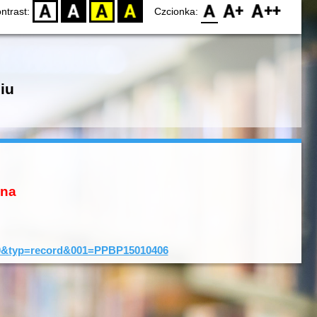
D
BW
YB
BY
F0
F1
F2
ntrast:
Czcionka:
iu
ona
D=0&typ=record&001=PPBP15010406