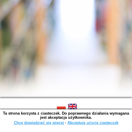
Ta strona korzysta z ciasteczek. Do poprawnego działania wymagana
SOWA OPAC v. 6.11.7 (2026-07-08)
jest akceptacja użytkownika.
Wygenerowano w 0,0044 s.
Chcę dowiedzieć się więcej
∙
Akceptuję użycie ciasteczek