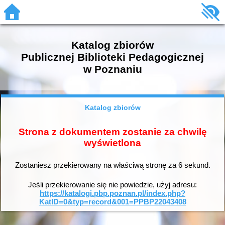
Katalog zbiorów
Publicznej Biblioteki Pedagogicznej
w Poznaniu
Katalog zbiorów
Strona z dokumentem zostanie za chwilę
wyświetlona
Zostaniesz przekierowany na właściwą stronę za
6
sekund.
Jeśli przekierowanie się nie powiedzie, użyj adresu:
https://katalogi.pbp.poznan.pl/index.php?
KatID=0&typ=record&001=PPBP22043408