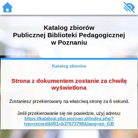
Katalog zbiorów
Publicznej Biblioteki Pedagogicznej
w Poznaniu
Katalog zbiorów
Strona z dokumentem zostanie za chwilę
wyświetlona
Zostaniesz przekierowany na właściwą stronę za
6
sekund.
Jeśli przekierowanie się nie powiedzie, użyj adresu:
https://katalogi.pbp.poznan.pl/index.php?
typ=record&001=b37673798&lang=en_GB