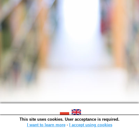
This site uses cookies. User acceptance is required.
SOWA OPAC v. 6.11.7 (2026-07-08)
Generated in 0,0023 s.
I want to learn more
∙
I accept using cookies