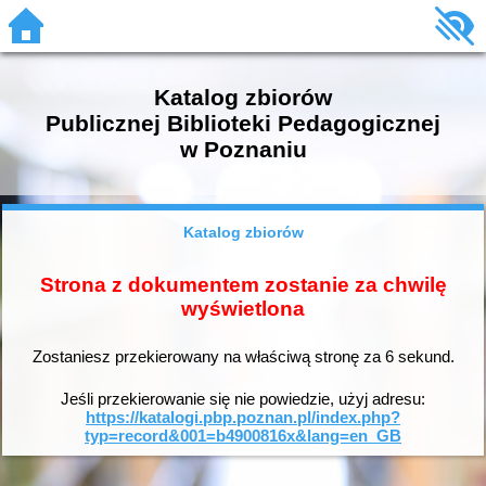
Katalog zbiorów
Publicznej Biblioteki Pedagogicznej
w Poznaniu
Katalog zbiorów
Strona z dokumentem zostanie za chwilę
wyświetlona
Zostaniesz przekierowany na właściwą stronę za
6
sekund.
Jeśli przekierowanie się nie powiedzie, użyj adresu:
https://katalogi.pbp.poznan.pl/index.php?
typ=record&001=b4900816x&lang=en_GB