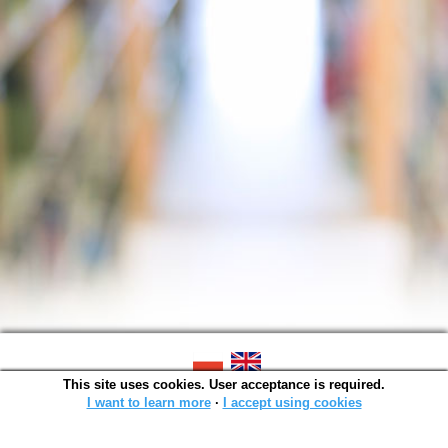
This site uses cookies. User acceptance is required.
SOWA OPAC v. 6.11.7 (2026-07-08)
Generated in 0,0017 s.
I want to learn more
∙
I accept using cookies