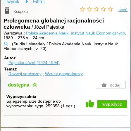
1 wynik
Filtruj
oceń
Książka
Prolegomena globalnej racjonalności
człowieka
/ Józef Pajestka.
Warszawa :
Polska Akademia Nauk. Instytut Nauk Ekonomicznych
,
1989.
-
278 s. ; 24 cm.
(Studia i Materiały / Polska Akademia Nauk. Instytut Nauk
Ekonomicznych ; z. 20)
Autor
Pajestka Józef (1924-1994)
Temat
Rozwój społeczny
Wzrost gospodarczy
dostępna
dodaj
Wypożyczalnia
Są egzemplarze dostępne do
wypożycz
wypożyczenia:
sygn. 259358
(
1 egz.
)